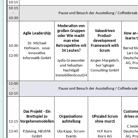
10:15
10:15
-
Pause und Besuch der Ausstellung
/ Coffeebreak 
10:30
Moderation von
großen Gruppen
Valuedriven
Agile Leadership
How an 
oder Wie macht
Product-
learns 
man eine
development
Dr. Michael
10:30
Retrospektive mit
Framework with
Hofmann, oose
Bernd K
-
34 Leuten?
Scrum
Innovative
Lars Gu
12:00
Informatik GmbH
Deutsch
Lydia Grawunder
Jürgen Margetich,
AG, Pr
und Sebastian
bor!sgloger
Inno
Nachtigall
Consulting GmbH
ImmobilienScout24
12:00
-
Pause und Besuch der Ausstellung / Coffeebreak 
12:15
Das Projekt - Ein
Custome
Brettspiel zu
Organisations-
UPscaled Scrum
drives o
12:15
Vorgehensmodellen
aufstellung
ohne murcS
-
C.Seid
13:45
P.Zeising, NEUSTA
Uta Kapp, Scrum-
H.P. Korn
Deutsch
GmbH
Events
Korn AG
AG, Pr