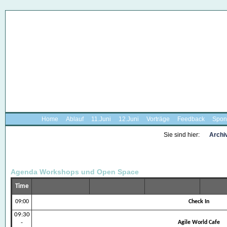
Home
Ablauf
11.Juni
12.Juni
Vorträge
Feedback
Spon
Sie sind hier:
Archi
Agenda Workshops und Open Space
Time
09:00
Check In
09:30
-
Agile World Cafe